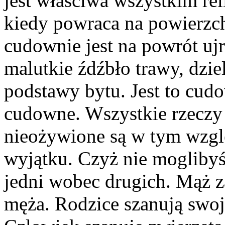
jest właściwa wszystkim re
kiedy powraca na powierzch
cudownie jest na powrót uj
malutkie źdźbło trawy, dzie
podstawy bytu. Jest to cud
cudowne. Wszystkie rzeczy
nieożywione są w tym wzgl
wyjątku. Czyż nie moglibyśm
jedni wobec drugich. Mąż z
męża. Rodzice szanują swoje