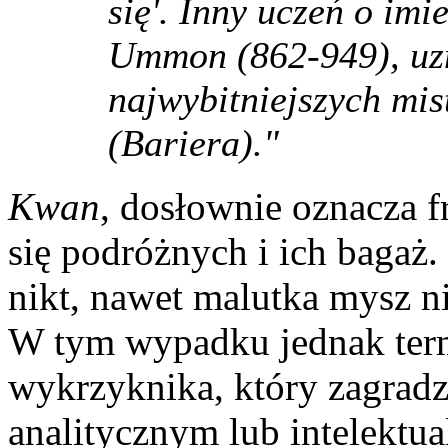
się'. Inny uczeń o imi
Ummon (862-949), uzn
najwybitniejszych mi
(Bariera)."
Kwan
, dosłownie oznacza 
się podróżnych i ich bagaż.
nikt, nawet malutka mysz ni
W tym wypadku jednak termi
wykrzyknika, który zagrad
analitycznym lub intelektu