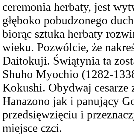
ceremonia herbaty, jest wy
głęboko pobudzonego duche
biorąc sztuka herbaty rozw
wieku. Pozwólcie, że nakreś
Daitokuji. Świątynia ta zos
Shuho Myochio (1282-1338)
Kokushi. Obydwaj cesarze 
Hanazono jak i panujący G
przedsięwzięciu i przeznacz
miejsce czci.