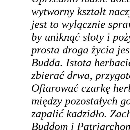
wytworny kształt nac
jest to wyłącznie spr
by uniknąć słoty i po
prosta droga życia je
Budda. Istota herbaci
zbierać drwa, przygot
Ofiarować czarkę herb
między pozostałych go
zapalić kadzidło. Zac
Buddom i Patriarcho