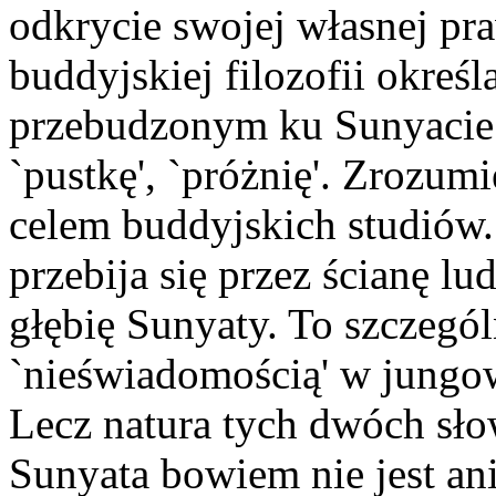
odkrycie swojej własnej pr
buddyjskiej filozofii określa
przebudzonym ku Sunyacie.
`pustkę', `próżnię'. Zrozum
celem buddyjskich studiów.
przebija się przez ścianę l
głębię Sunyaty. To szczeg
`nieświadomością' w jungow
Lecz natura tych dwóch słow
Sunyata bowiem nie jest an