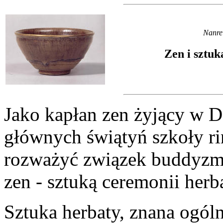
Nanre
Zen i sztuk
Jako kapłan zen żyjący w Da
głównych świątyń szkoły ri
rozważyć związek buddyzm
zen - sztuką ceremonii herb
Sztuka herbaty, znana ogól