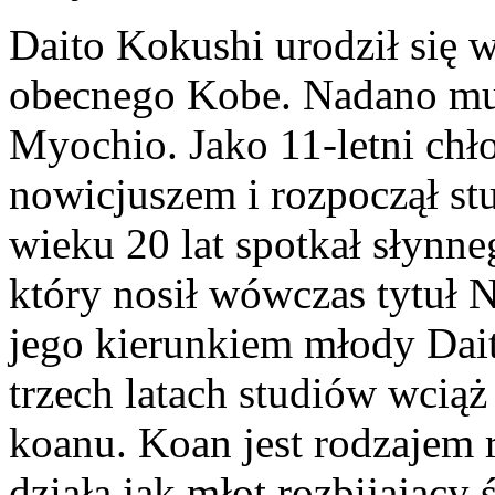
Daito Kokushi urodził się 
obecnego Kobe. Nadano mu
Myochio. Jako 11-letni chł
nowicjuszem i rozpoczął st
wieku 20 lat spotkał słynn
który nosił wówczas tytuł
jego kierunkiem młody Daito
trzech latach studiów wcią
koanu. Koan jest rodzajem 
działa jak młot rozbijajacy