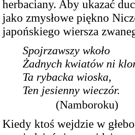
herbaciany. Aby ukazać duc
jako zmysłowe piękno Nicze
japońskiego wiersza zwane
Spojrzawszy wkoło
Żadnych kwiatów ni klo
Ta rybacka wioska,
Ten jesienny wieczór.
(Namboroku)
Kiedy ktoś wejdzie w głeb